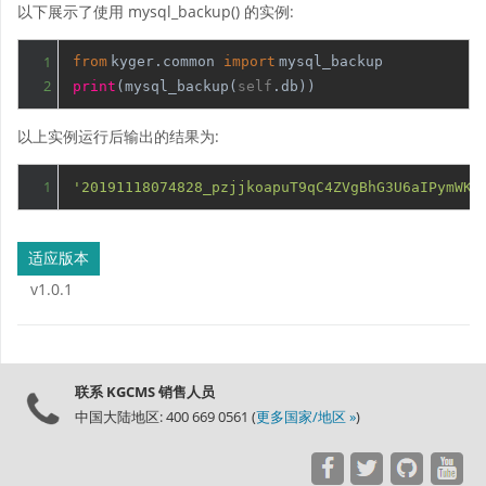
以下展示了使用 mysql_backup() 的实例:
1
from
kyger.common
import
mysql_backup
2
print
(mysql_backup(
self
.db))
以上实例运行后输出的结果为:
1
'20191118074828_pzjjkoapuT9qC4ZVgBhG3U6aIPymWKn
适应版本
v1.0.1
联系 KGCMS 销售人员
中国大陆地区: 400 669 0561 (
更多国家/地区 »
)