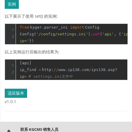
实例
以下展示了使用 set() 的实例:
from
kyger.parser_ini
import
Config
1
Config(
'/config/settings.ini'
).
set
(
'api'
, {
'ip_
2
ip='
})
以上实例运行后输出的结果为:
[api]
1
ip_find
=
http:
/
/
www.ip138.com
/
ips138.asp?
2
ip
=
# settings.ini文件中
适应版本
v1.0.1
联系 KGCMS 销售人员