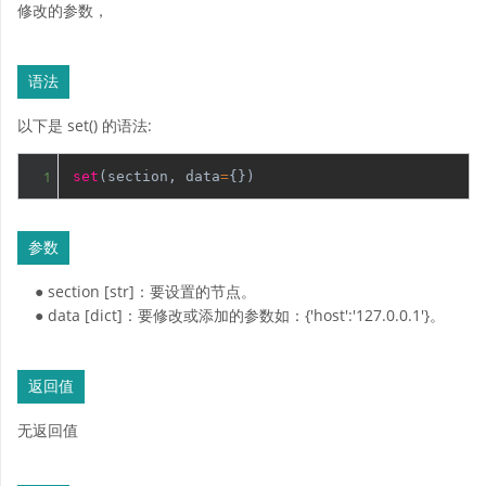
修改的参数，
语法
以下是 set() 的语法:
1
set
(section, data
=
{})
参数
● section [str]：要设置的节点。
● data [dict]：要修改或添加的参数如：{'host':'127.0.0.1'}。
返回值
无返回值